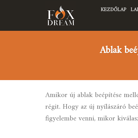
Skip
KEZDŐLAP
LA
to
content
Ablak beé
Amikor új ablak beépítése melle
régit. Hogy az új nyílászáró be
figyelembe venni, mikor kiválasz