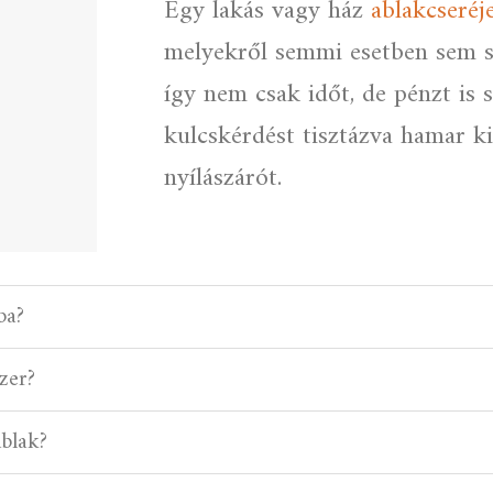
Egy lakás vagy ház
ablakcseréj
melyekről semmi esetben sem s
így nem csak időt, de pénzt is
kulcskérdést tisztázva hamar ki 
nyílászárót.
ba?
zer?
ablak?