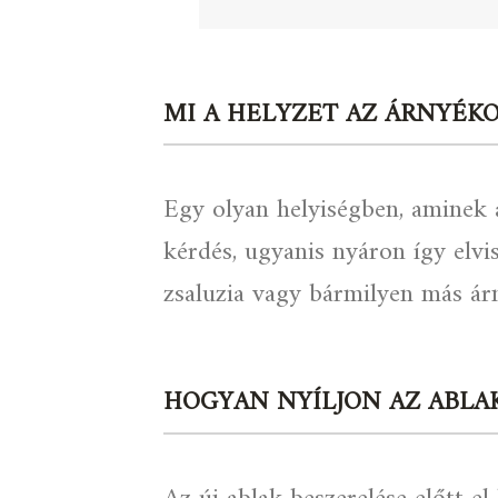
MI A HELYZET AZ ÁRNYÉK
Egy olyan helyiségben, aminek 
kérdés, ugyanis nyáron így elvi
zsaluzia vagy bármilyen más á
HOGYAN NYÍLJON AZ ABLA