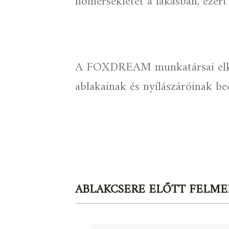
hőmérsékletet a lakásban, ezért
A FOXDREAM munkatársai elköt
ablakainak és nyílászáróinak be
ABLAKCSERE ELŐTT FELME