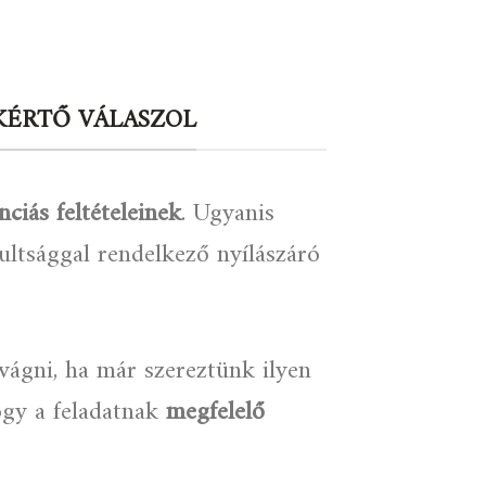
AKÉRTŐ VÁLASZOL
nciás feltételeinek
. Ugyanis
ultsággal rendelkező nyílászáró
evágni, ha már szereztünk ilyen
ogy a feladatnak
megfelelő