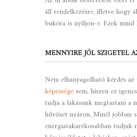
Az új ablak beszerelése előtt e
áll rendelkezésre, illetve hogy 
bukóra is nyíljon-e. Ezek mind 
MENNYIRE JÓL SZIGETEL A
Nem elhanyagolható kérdés az
képessége
sem, hiszen ez igencs
tudja a lakásunk megtartani a m
hűvöset nyáron. Minél jobban sz
energiatakarékosabban tudjuk m