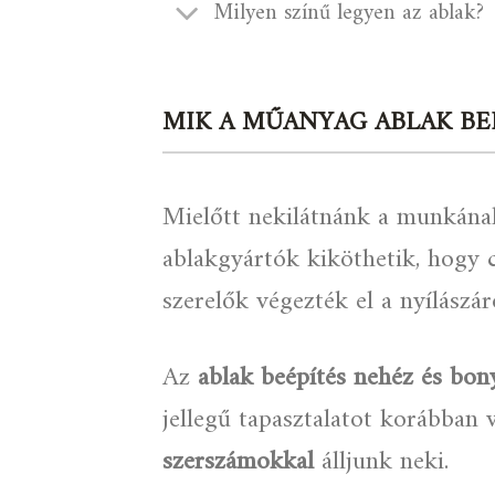
Milyen színű legyen az ablak?
MIK A MŰANYAG ABLAK BEÉ
Mielőtt nekilátnánk a munkának
ablakgyártók kiköthetik, hogy c
szerelők végezték el a nyílászár
Az
ablak beépítés nehéz és bo
jellegű tapasztalatot korábban
szerszámokkal
álljunk neki.