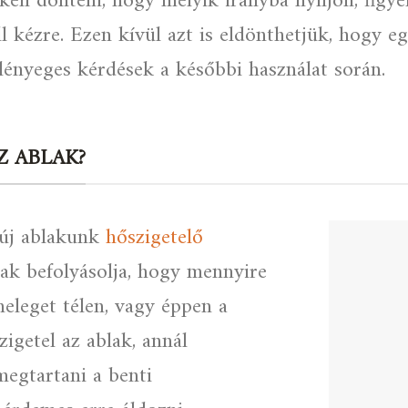
l kell dönteni, hogy melyik irányba nyíljon, fig
áll kézre. Ezen kívül azt is eldönthetjük, hogy 
lényeges kérdések a későbbi használat során.
Z ABLAK?
 új ablakunk
hőszigetelő
ak befolyásolja, hogy mennyire
eleget télen, vagy éppen a
igetel az ablak, annál
egtartani a benti