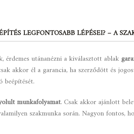
PÍTÉS LEGFONTOSABB LÉPÉSEI? – A SZ
, érdemes utánanézni a kiválasztott ablak
gara
sak akkor él a garancia, ha szerződött és jogos
ó beépítését.
nyolult munkafolyamat
. Csak akkor ajánlott bel
 valamilyen szakmunka során. Nagyon fontos, h