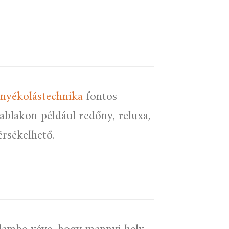
rnyékolástechnika
fontos
ablakon például redőny, reluxa,
rsékelhető.