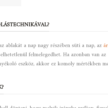
OLÁSTECHNIKÁVAL?
az ablakát a nap nagy részében süti a nap, az
á
selhetetlenül felmelegedhet. Ha azonban van az 
rnyékoló eszköz, akkor ez komoly mértékben mé
K?