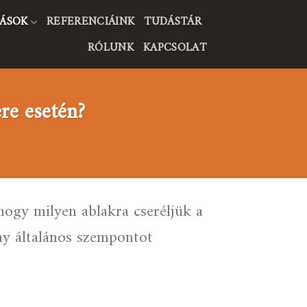
ÁSOK
REFERENCIÁINK
TUDÁSTÁR
RÓLUNK
KAPCSOLAT
re esetén?
hogy milyen ablakra cseréljük a
ány általános szempontot