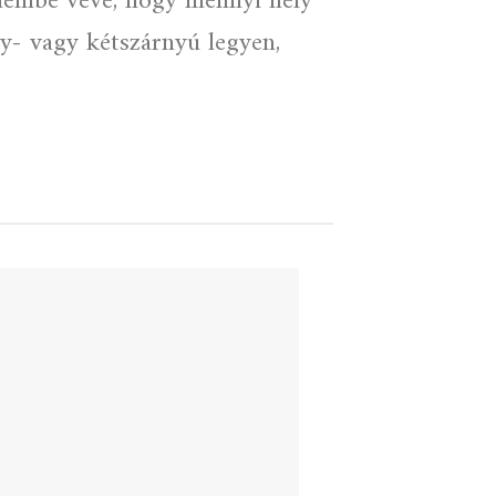
yelembe véve, hogy mennyi hely
egy- vagy kétszárnyú legyen,