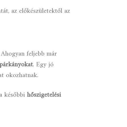
át, az előkészületektől az
. Ahogyan feljebb már
 párkányokat
. Egy jó
at okozhatnak.
 a későbbi
hőszigetelési