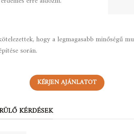
 érdemes erre áldozni.
elezettek, hogy a legmagasabb minőségű mun
építése során.
KÉRJEN AJÁNLATOT
RÜLŐ KÉRDÉSEK