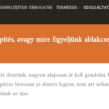
KÁSFELÚJÍTÁSI TÁMOGATÁS
TERMÉKEK
SZOLGÁLTAT
pítés, avagy mire figyeljünk ablakcse
tt döntünk, nagyon alaposan át kell gondolni, 
építése biztosan jó döntés legyen, nem árt néh
tjuk az újat.