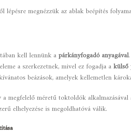
ől lépésre megnézzük az ablak beépítés folyamat
ztában kell lennünk a
párkányfogadó anyagával
 eleme a szerkezetnek, mivel ez fogadja a
külső
mkívánatos beázások, amelyek kellemetlen károk
y a megfelelő méretű toktoldók alkalmazásával
erű elhelyezése is megoldhatóvá válik.
títása