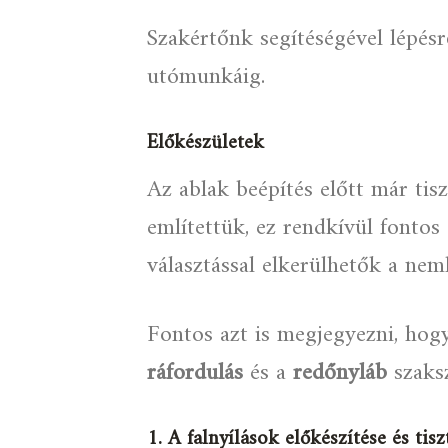
Szakértőnk segítéségével lépésr
utómunkáig.
Előkészületek
Az ablak beépítés előtt már tis
említettük, ez rendkívül fontos
választással elkerülhetők a ne
Fontos azt is megjegyezni, hog
ráfordulás
és a
redőnyláb
szaksz
1. A falnyílások előkészítése és tisz