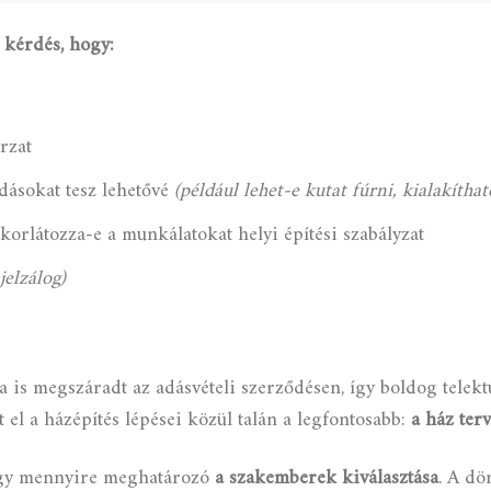
 kérdés, hogy:
rzat
dásokat tesz lehetővé
(például lehet-e kutat fúrni, kialakítha
korlátozza-e a munkálatokat helyi építési szabályzat
jelzálog)
ta is megszáradt az adásvételi szerződésen, így boldog telek
el a házépítés lépései közül talán a legfontosabb:
a ház ter
hogy mennyire meghatározó
a szakemberek kiválasztása
. A dö