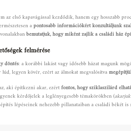
em az első kapavágással kezdődik, hanem egy hosszabb proce
Természetesen a
pontosabb információkért konzultáljunk sz
yvonalakban
bemutatjuk, hogy miként zajlik a családi ház épí
hetőségek felmérése
gy döntés
: a korábbi lakást vagy idősebb házat magunk mögö
 lúd, legyen kövér, ezért az álmokat megvalósítva
megépítjük
 az, aki építkezni akar, ezért
fontos, hogy sziklaszilárd elhat
egyenek kérdőjelek a leglényegesebb témakörökben (
akarjuk
ázépítés lépéseinek nehezebb pillanataiban a családi békét 