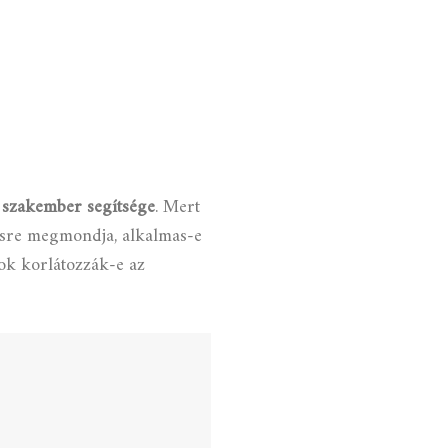
a szakember segítsége
.
Mert
ésre megmondja, alkalmas-e
ok korlátozzák-e az