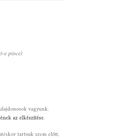
tó-e pince)
tulajdonosok vagyunk.
vének az elkészítése
.
ntéskor tartsuk szem előtt,