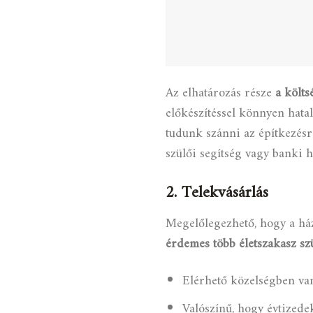
Az elhatározás része
a költs
előkészítéssel könnyen hata
tudunk szánni az építkezésr
szülői segítség vagy banki hi
2. Telekvásárlás
Megelőlegezhető, hogy a ház
érdemes több életszakasz sz
Elérhető közelségben van
Valószínű, hogy évtized