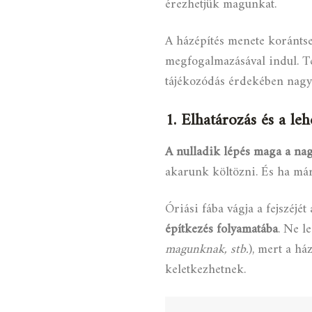
érezhetjük magunkat.
A házépítés menete koránts
megfogalmazásával indul. 
tájékozódás érdekében nag
1. Elhatározás és a le
A nulladik lépés maga a na
akarunk költözni. És ha már
Óriási fába vágja a fejszéjét
építkezés folyamatába
. Ne l
magunknak, stb.
), mert a h
keletkezhetnek.