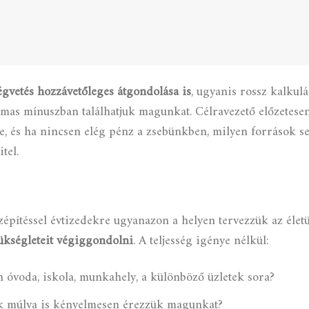
égvetés hozzávetőleges átgondolása is
, ugyanis rossz kalkulác
lmas mínuszban találhatjuk magunkat. Célravezető előzetese
e, és ha nincsen elég pénz a zsebünkben, milyen források se
tel.
építéssel évtizedekre ugyanazon a helyen tervezzük az élet
ükségleteit végiggondolni
. A teljesség igénye nélkül:
 óvoda, iskola, munkahely, a különböző üzletek sora?
ek múlva is kényelmesen érezzük magunkat?