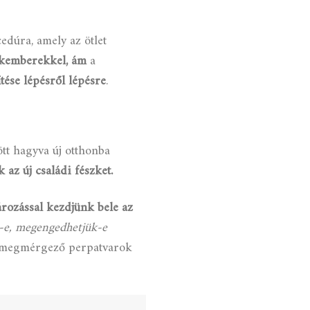
dúra, amely az ötlet
akemberekkel,
ám
a
tése lépésről lépésre
.
tt hagyva új otthonba
 az új családi fészket.
ározással kezdjünk bele az
-e, megengedhetjük-e
is megmérgező perpatvarok