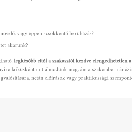
knövelő, vagy éppen -csökkentő beruházás?
tet akarunk?
dható,
legkésőbb ettől a szakasztól kezdve elengedhetetlen 
bnyire laikusként mit álmodunk meg, ám a szakember ránéz
egvalósítására, netán előírások vagy praktikussági szempont