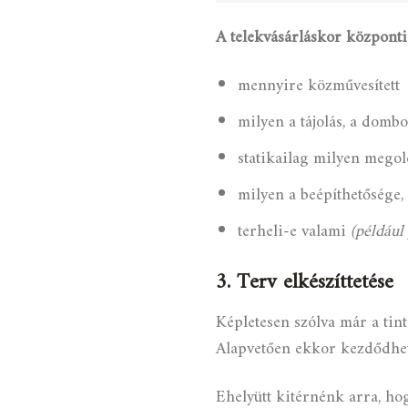
A telekvásárláskor központi
mennyire közművesített
milyen a tájolás, a dombo
statikailag milyen megol
milyen a beépíthetősége, 
terheli-e valami
(például 
3. Terv elkészíttetése
Képletesen szólva már a tin
Alapvetően ekkor kezdődhet 
Ehelyütt kitérnénk arra, 