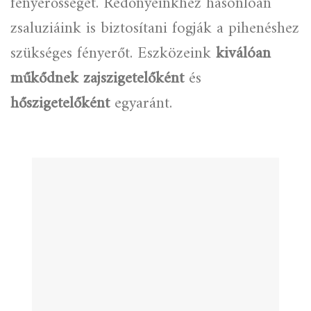
fényerősséget. Redőnyeinkhez hasonlóan
zsaluziáink is biztosítani fogják a pihenéshez
szükséges fényerőt. Eszközeink
kiválóan
műkődnek zajszigetelőként
és
hőszigetelőként
egyaránt.