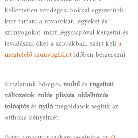
kellemetlen vendégek. Sokkal egyszerűbb
kint tartani a rovarokat, legyeket és
szúnyogokat, mint légycsapóval kergetni és
levadászni őket a szobákban, ezért kell
a
megfelelő szúnyoghálót
időben beszerezni.
Kínálatunk bőséges,
mobil
és
rögzített
változatok
,
rolós
,
pliszés
,
oldalhúzós
,
tolóajtós
és
nyíló
megoldások segítik az
otthona kényelmét.
Bízza tapasztalt szakembereinkre az
új