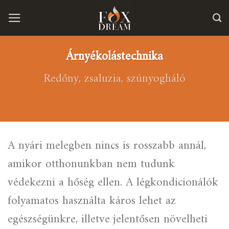
Skip
to
content
Árnyékolástechnika
Redőny, zsaluzia, szúnyogháló
A nyári melegben nincs is rosszabb annál,
amikor otthonunkban nem tudunk
védekezni a hőség ellen. A légkondicionálók
folyamatos használta káros lehet az
egészségünkre, illetve jelentősen növelheti