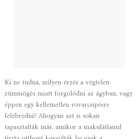
Ki ne tudná, milyen érzés a végtelen
zümmögés miatt forgolódni az ágyban, vagy
éppen egy kellemetlen rovarcsípésre
felébredni? Ahogyan azt is sokan
tapasztalták már, amikor a makulátlanul
tiszta otthont koszolták be ezek a