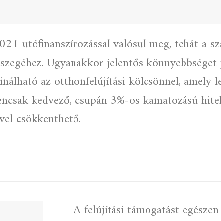
2021 utófinanszírozással valósul meg, tehát a s
szegéhez. Ugyanakkor jelentős könnyebbséget j
nálható az otthonfelújítási kölcsönnel, amely le
gencsak kedvező, csupán 3%-os kamatozású hite
vel csökkenthető.
A felújítási támogatást egészen