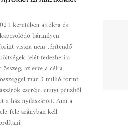
 AJTÓKRA ÉS ABLAKOKRA
2021 keretében ajtókra és
oz kapcsolódó bármilyen
forint vissza nem térítendő
öltségek felét fedezheti a
összeg, az erre a célra
összeggel már 3 millió forint
ászárók cseréje, ennyi pénzből
t a ház nyílászáróit. Ami a
fele-fele arányban kell
rdítani.