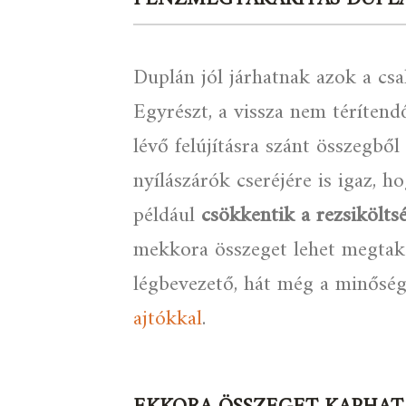
Duplán jól járhatnak azok a csal
Egyrészt, a vissza nem téríten
lévő felújításra szánt összegből
nyílászárók cseréjére is igaz,
például
csökkentik a rezsikölts
mekkora összeget lehet megtaka
légbevezető, hát még a minőség
ajtókkal
.