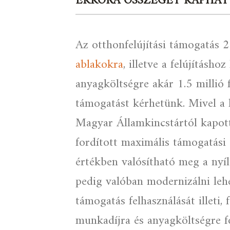
EKKORA ÖSSZEGET KAPHAT
Az otthonfelújítási támogatás 
ablakokra
, illetve a felújításh
anyagköltségre akár 1.5 millió 
támogatást kérhetünk. Mivel a k
Magyar Államkincstártól kapott 
fordított maximális támogatási 
értékben valósítható meg a nyíl
pedig valóban modernizálni lehe
támogatás felhasználását illeti, 
munkadíjra és anyagköltségre fo