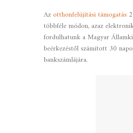
Az
otthonfelújítási támogatás
20
többféle módon, azaz elektroni
fordulhatunk a Magyar Államkinc
beérkezéstől számított 30 napon
bankszámlájára.