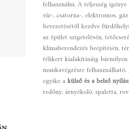
felhasználni. A teljesség igény
víz-, csatorna-, elektromos, gá
bevezetésétől kezdve fürdőhely
az épület szigetelésén, tetőcser
klímaberendezés beépítésén, té
télikert kialakításáig bármilyen
munkavégzésre felhasználható. 
egyike a
külső és a belső nyílá
redőny, árnyékoló, spaletta, rov
ÁN