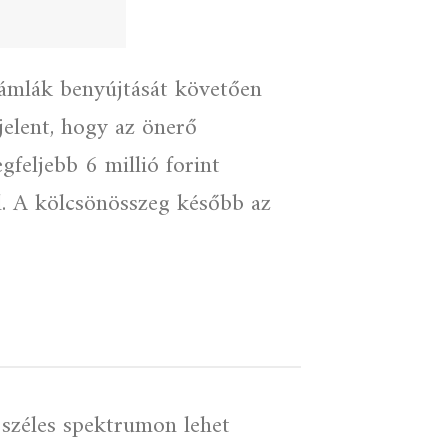
zámlák benyújtását követően
elent, hogy az önerő
gfeljebb 6 millió forint
l. A kölcsönösszeg később az
 széles spektrumon lehet