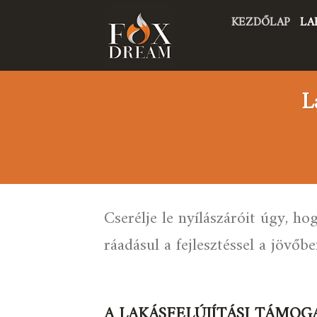
Skip
KEZDŐLAP
LA
to
content
L
Cserélje le nyílászáróit úgy, h
ráadásul a fejlesztéssel a jövőbe
A LAKÁSFELÚJÍTÁSI TÁMOG