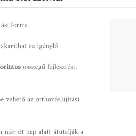
tási forma
akaríthat az igénylő
forintos
összegű fejlesztést,
e vehető az otthonfelújítási
 már öt nap alatt átutalják a