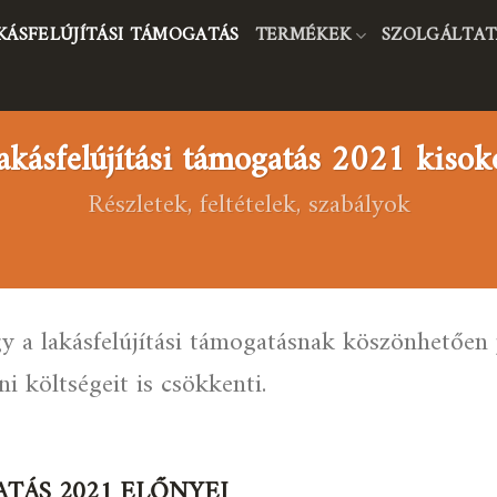
KÁSFELÚJÍTÁSI TÁMOGATÁS
TERMÉKEK
SZOLGÁLTAT
akásfelújítási támogatás 2021 kisok
Részletek, feltételek, szabályok
ogy a lakásfelújítási támogatásnak köszönhetően 
ni költségeit is csökkenti.
ATÁS 2021 ELŐNYEI