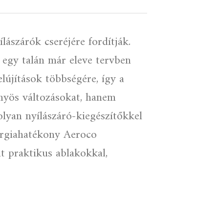
lászárók cseréjére fordítják.
 egy talán már eleve tervben
elújítások többségére, így a
őnyös változásokat, hanem
olyan nyílászáró-kiegészítőkkel
nergiahatékony Aeroco
t praktikus ablakokkal,