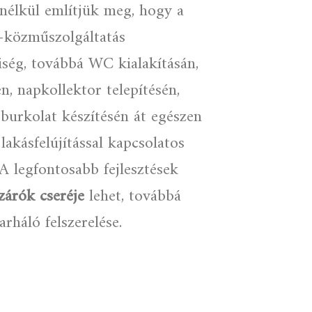
e nélkül említjük meg, hogy a
z-közműszolgáltatás
iség, továbbá WC kialakításán,
én, napkollektor telepítésén,
rburkolat készítésén át egészen
 lakásfelújítással kapcsolatos
A legfontosabb fejlesztések
szárók cseréje
lehet, továbbá
arháló felszerelése.