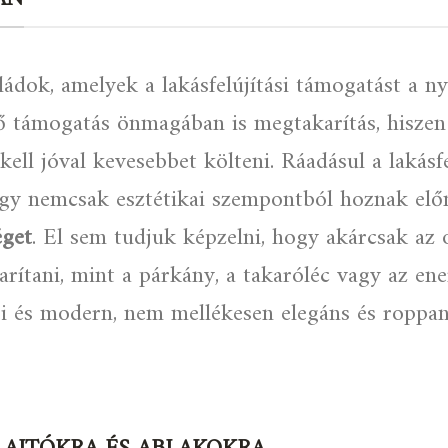
ádok, amelyek a lakásfelújítási támogatást a nyí
dő támogatás önmagában is megtakarítás, hiszen
 kell jóval kevesebbet költeni. Ráadásul a lakásf
 hogy nemcsak esztétikai szempontból hoznak el
éget
. El sem tudjuk képzelni, hogy akárcsak az 
rítani, mint a párkány, a takaróléc vagy az e
i és modern, nem mellékesen elegáns és roppan