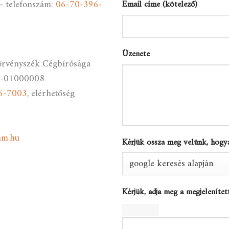
– telefonszám:
06-70-396-
Email címe (kötelező)
Üzenete
örvényszék Cégbírósága
0-01000008
6-7003
, elérhetőség
am.hu
Kérjük ossza meg velünk, hogya
Kérjük, adja meg a megjelenítet