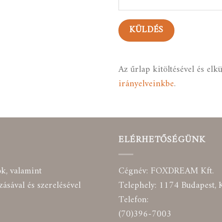
Az űrlap kitöltésével és el
irányelveinkbe
.
ELÉRHETŐSÉGÜNK
ók, valamint
Cégnév: FOXDREAM Kft.
ásával és szerelésével
Telephely: 1174 Budapest, K
Telefon:
(70)396-7003