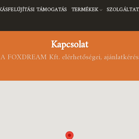
KÁSFELÚJÍTÁSI TÁMOGATÁS
TERMÉKEK
SZOLGÁLTAT
Kapcsolat
A FOXDREAM Kft. elérhetőségei, ajánlatkérés