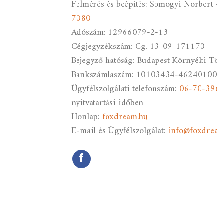
Felmérés és beépítés: Somogyi Norbert 
7080
Adószám: 12966079-2-13
Cégjegyzékszám: Cg. 13-09-171170
Bejegyző hatóság: Budapest Környéki T
Bankszámlaszám: 10103434-4624010
Ügyfélszolgálati telefonszám:
06-70-39
nyitvatartási időben
Honlap:
foxdream.hu
E-mail és Ügyfélszolgálat:
info@foxdre