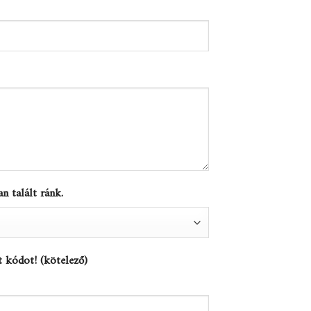
n talált ránk.
t kódot! (kötelező)