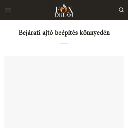
Skip
to
content
Bejárati ajtó beépítés könnyedén