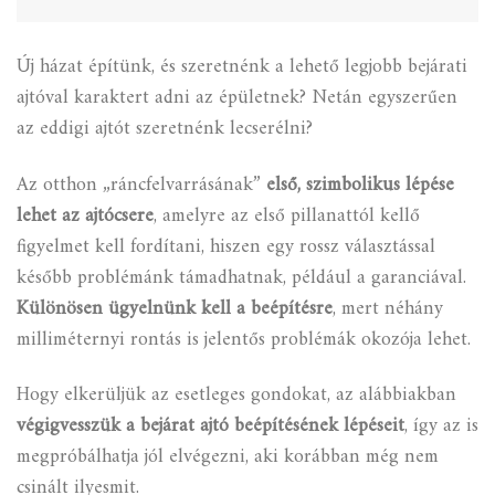
Új házat építünk, és szeretnénk a lehető legjobb bejárati
ajtóval karaktert adni az épületnek? Netán egyszerűen
az eddigi ajtót szeretnénk lecserélni?
Az otthon „ráncfelvarrásának”
első, szimbolikus lépése
lehet az ajtócsere
, amelyre az első pillanattól kellő
figyelmet kell fordítani, hiszen egy rossz választással
később problémánk támadhatnak, például a garanciával.
Különösen ügyelnünk kell a beépítésre
, mert néhány
milliméternyi rontás is jelentős problémák okozója lehet.
Hogy elkerüljük az esetleges gondokat, az alábbiakban
végigvesszük a bejárat ajtó beépítésének lépéseit
, így az is
megpróbálhatja jól elvégezni, aki korábban még nem
csinált ilyesmit.