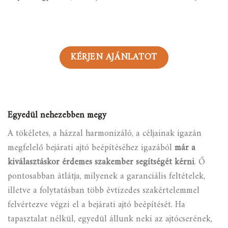
KÉRJEN AJÁNLATOT
Egyedül nehezebben megy
A tökéletes, a házzal harmonizáló, a céljainak igazán
megfelelő bejárati ajtó beépítéséhez igazából
már a
kiválasztáskor érdemes szakember segítségét kérni
. Ő
pontosabban átlátja, milyenek a garanciális feltételek,
illetve a folytatásban több évtizedes szakértelemmel
felvértezve végzi el a bejárati ajtó beépítését. Ha
tapasztalat nélkül, egyedül állunk neki az ajtócserének,