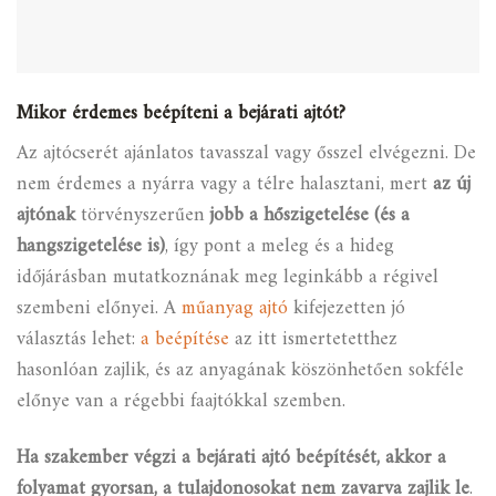
Mikor érdemes beépíteni a bejárati ajtót?
Az ajtócserét ajánlatos tavasszal vagy ősszel elvégezni. De
nem érdemes a nyárra vagy a télre halasztani, mert
az új
ajtónak
törvényszerűen
jobb a hőszigetelése (és a
hangszigetelése is)
, így pont a meleg és a hideg
időjárásban mutatkoznának meg leginkább a régivel
szembeni előnyei. A
műanyag ajtó
kifejezetten jó
választás lehet:
a beépítése
az itt ismertetetthez
hasonlóan zajlik, és az anyagának köszönhetően sokféle
előnye van a régebbi faajtókkal szemben.
Ha szakember végzi a bejárati ajtó beépítését, akkor a
folyamat gyorsan, a tulajdonosokat nem zavarva zajlik le
.