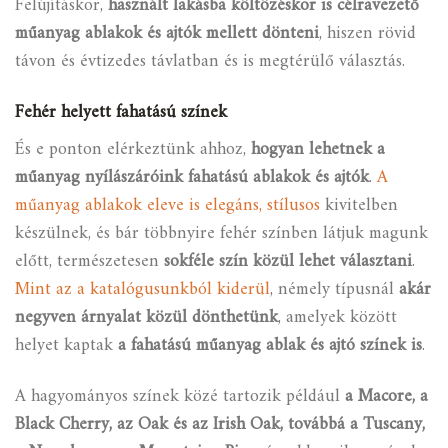
Felújításkor,
használt lakásba költözéskor is célravezető
műanyag ablakok és ajtók mellett dönteni
,
hiszen rövid
távon és évtizedes távlatban és is megtérülő választás.
Fehér helyett fahatású színek
És e ponton elérkeztünk ahhoz,
hogyan lehetnek a
műanyag nyílászáróink fahatású ablakok és ajtók
.
A
műanyag ablakok eleve is elegáns, stílusos
kivitelben
készülnek, és bár többnyire fehér színben látjuk magunk
előtt, természetesen
sokféle szín közül lehet választani
.
Mint az a katalógusunkból kiderül
, némely típusnál
akár
negyven árnyalat közül dönthetünk
, amelyek között
helyet kaptak
a fahatású műanyag ablak és ajtó színek is
.
A hagyományos színek közé tartozik például
a Macore, a
Black Cherry, az Oak és az Irish Oak, továbbá a Tuscany,