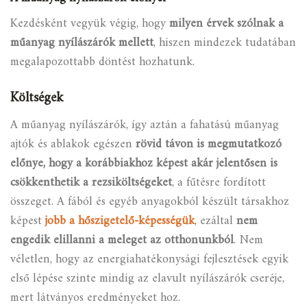
Kezdésként vegyük végig, hogy
milyen érvek szólnak a
műanyag nyílászárók mellett
, hiszen mindezek tudatában
megalapozottabb döntést hozhatunk.
Költségek
A műanyag nyílászárók, így aztán a fahatású műanyag
ajtók és ablakok egészen
rövid távon is megmutatkozó
előnye, hogy a korábbiakhoz képest akár jelentősen is
csökkenthetik a rezsiköltségeket
, a fűtésre fordított
összeget. A fából és egyéb anyagokból készült társakhoz
képest
jobb a hőszigetelő-képességük
, ezáltal
nem
engedik elillanni a meleget az otthonunkból
. Nem
véletlen, hogy az energiahatékonysági fejlesztések egyik
első lépése szinte mindig az elavult nyílászárók cseréje,
mert látványos eredményeket hoz.