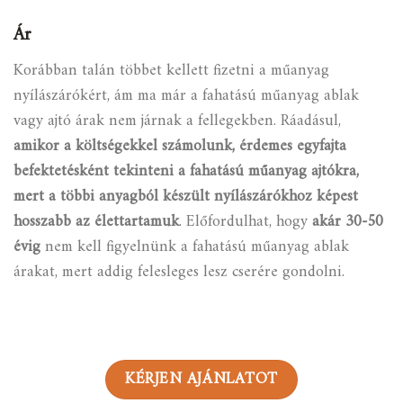
Ár
Korábban talán többet kellett fizetni a műanyag
nyílászárókért, ám ma már a fahatású műanyag ablak
vagy ajtó árak nem járnak a fellegekben. Ráadásul,
amikor a költségekkel számolunk, érdemes egyfajta
befektetésként tekinteni a fahatású műanyag ajtókra,
mert a többi anyagból készült nyílászárókhoz képest
hosszabb az élettartamuk
.
Előfordulhat, hogy
akár 30-50
évig
nem kell figyelnünk a fahatású műanyag ablak
árakat, mert addig felesleges lesz cserére gondolni.
KÉRJEN AJÁNLATOT