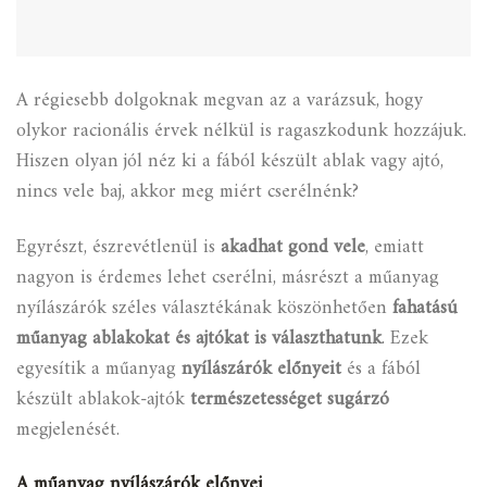
A régiesebb dolgoknak megvan az a varázsuk, hogy
olykor racionális érvek nélkül is ragaszkodunk hozzájuk.
Hiszen olyan jól néz ki a fából készült ablak vagy ajtó,
nincs vele baj, akkor meg miért cserélnénk?
Egyrészt, észrevétlenül is
akadhat gond vele
, emiatt
nagyon is érdemes lehet cserélni, másrészt a műanyag
nyílászárók széles választékának köszönhetően
fahatású
műanyag ablakokat és ajtókat is választhatunk
. Ezek
egyesítik a műanyag
nyílászárók előnyeit
és a fából
készült ablakok-ajtók
természetességet sugárzó
megjelenését.
A műanyag nyílászárók előnyei