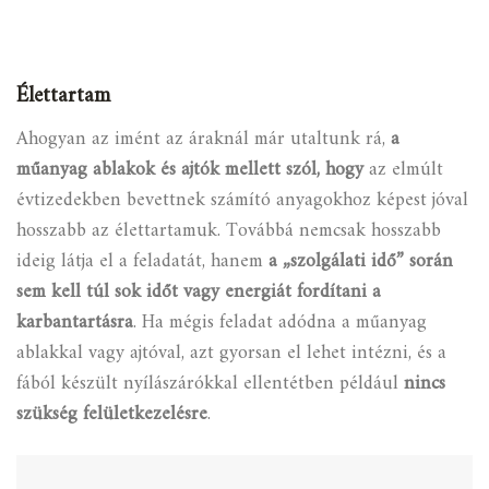
Élettartam
Ahogyan az imént az áraknál már utaltunk rá,
a
műanyag ablakok és ajtók mellett szól, hogy
az elmúlt
évtizedekben bevettnek számító anyagokhoz képest jóval
hosszabb az élettartamuk. Továbbá nemcsak hosszabb
ideig látja el a feladatát, hanem
a „szolgálati idő” során
sem kell túl sok időt vagy energiát fordítani a
karbantartásra
. Ha mégis feladat adódna a műanyag
ablakkal vagy ajtóval, azt gyorsan el lehet intézni, és a
fából készült nyílászárókkal ellentétben például
nincs
szükség felületkezelésre
.