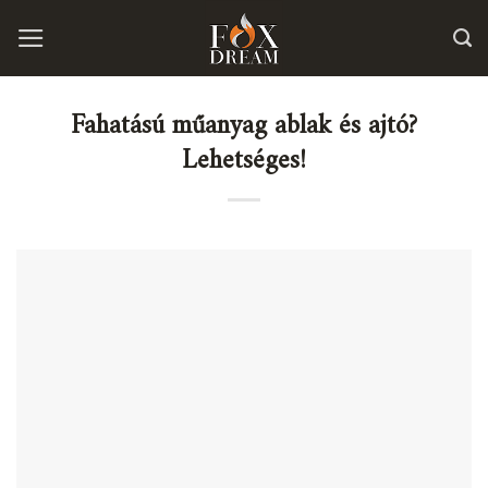
Skip
to
content
Fahatású műanyag ablak és ajtó?
Lehetséges!