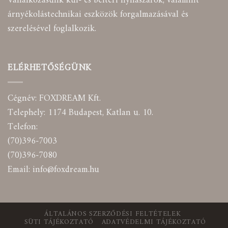
Vállalkozásunk kül- és beltéri nyílászárók, valamint
árnyékolástechnikai eszközök forgalmazásával és
szerelésével foglalkozik.
ELÉRHETŐSÉGÜNK
Cégnév: FOXDREAM Kft.
Telephely: 1174 Budapest, Katlan u. 10.
Telefon:
(70)396-7003
(70)396-7080
Email:
info@foxdream.hu
ÁLTALÁNOS SZERZŐDÉSI FELTÉTELEK
SÜTI TÁJÉKOZTATÓ
ADATVÉDELMI TÁJÉKOZTATÓ